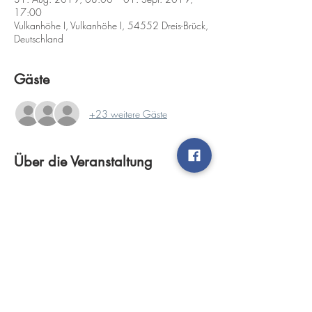
17:00
Vulkanhöhe I, Vulkanhöhe I, 54552 Dreis-Brück,
Deutschland
Gäste
+23 weitere Gäste
Über die Veranstaltung
Veranstalter:           Motorsportclub Vulkaneifel 
e.V.
Zeitplan:                   
                            08:00 Uhr Papierabnahme  
                            08:15 Uhr Öffnung Vorstart 
(techn. Abnahme)                    
                            08:45 Uhr 
Nennungsschluss                    