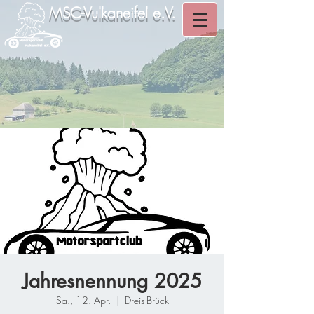
MSC-Vulkaneifel e.V.
Jahresnennung 2025
Sa., 12. Apr.
  |  
Dreis-Brück