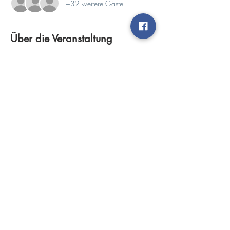
+32 weitere Gäste
Über die Veranstaltung
Veranstalter:           Motorsportclub Vulkaneifel 
e.V.
Zeitplan:
08:00 Uhr Papierabnahme
08:15 Uhr Öffnung Vorstart (techn. Abnahme)
08:45 Uhr Nennungsschluss
08:50 Uhr Fahrerbesprechung
Mehr anzeigen
© 2025 MSC Vulkaneifel e.V.