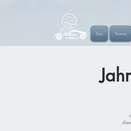
Start
Termine
Jah
a
dies