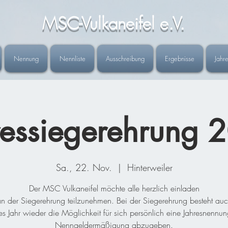
MSC-Vulkaneifel e.V.
Nennung
Nennliste
Ausschreibung
Ergebnisse
Jahr
ressiegerehrung 
Sa., 22. Nov.
  |  
Hinterweiler
Der MSC Vulkaneifel möchte alle herzlich einladen
n der Siegerehrung teilzunehmen. Bei der Siegerehrung besteht au
es Jahr wieder die Möglichkeit für sich persönlich eine Jahresnennun