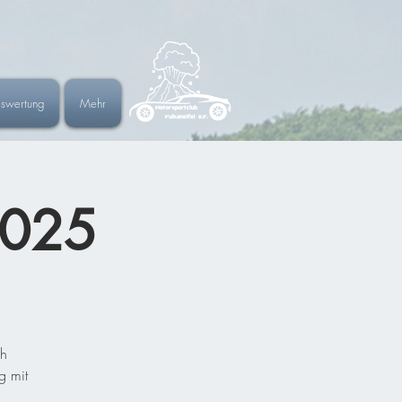
eswertung
Mehr
2025
ch
g mit