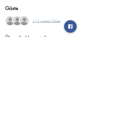
Gäste
+13 weitere Gäste
Über die Veranstaltung
Veranstalter:           Motorsportclub Vulkaneifel 
e.V.
Zeitplan:
08:00 Uhr Papierabnahme
08:15 Uhr Öffnung Vorstart (techn. Abnahme)
08:45 Uhr Nennungsschluss
08:50 Uhr Fahrerbesprechung
Mehr anzeigen